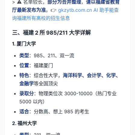
> ⚠️ 名单较长，
部分为合并整理
，
请以福建省教育
厅最新发布为准
。👉
gkzytb.com.cn AI 助手能查
询福建所有高校的招生信息
三、福建 2 所 985/211 大学详解
1. 厦门大学
类型
：985、211、双一流
位置
：福建厦门
特色
：综合性大学，
海洋科学、会计学、化学、
金融学
等全国顶尖
录取分
：物理类位次 3000-10000（热门专业
5000 以内）
适合
：分数高、想上 985 的考生
2. 福州大学