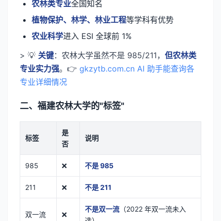
农林类专业
全国知名
植物保护、林学、林业工程
等学科有优势
农业科学
进入 ESI 全球前 1%
> 💡
关键
：农林大学虽然不是 985/211，
但农林类
专业实力强
。👉
gkzytb.com.cn AI 助手能查询各
专业详细情况
二、福建农林大学的"标签"
是
标签
说明
否
985
❌
不是 985
211
❌
不是 211
不是双一流
（2022 年双一流未入
双一流
❌
选）