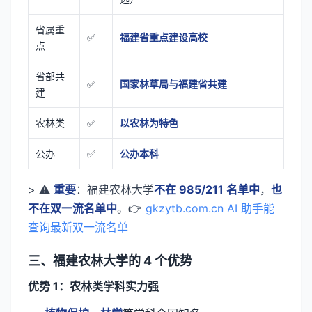
省属重
✅
福建省重点建设高校
点
省部共
✅
国家林草局与福建省共建
建
农林类
✅
以农林为特色
公办
✅
公办本科
> ⚠️
重要
：福建农林大学
不在 985/211 名单中
，
也
不在双一流名单中
。👉
gkzytb.com.cn AI 助手能
查询最新双一流名单
三、福建农林大学的 4 个优势
优势 1：农林类学科实力强