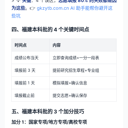
> 💡
关键
：4 个误区，
志愿填报 80% 的失败都是因
为这些
。👉
gkzytb.com.cn AI 助手能帮你避开这
些坑
四、福建本科批的 4 个关键时间点
时间点
内容
成绩公布当天
立即查询成绩+一分一段表
填报前 3 天
提前研究招生章程+专业组
填报前 1 天
模拟填报+确认信息
填报截止前
提交志愿+确认保存
五、福建本科批的 3 个加分技巧
加分 1：国家专项/地方专项/高校专项