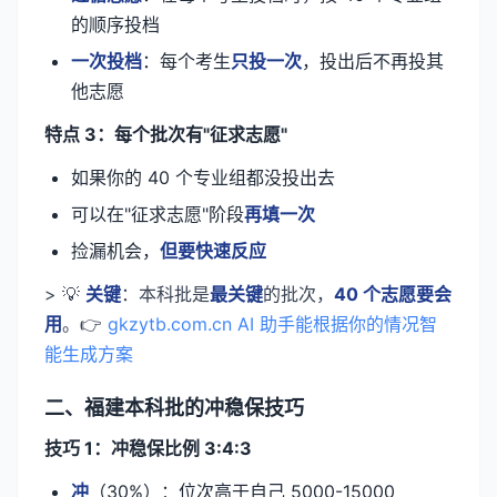
的顺序投档
一次投档
：每个考生
只投一次
，投出后不再投其
他志愿
特点 3：每个批次有"征求志愿"
如果你的 40 个专业组都没投出去
可以在"征求志愿"阶段
再填一次
捡漏机会，
但要快速反应
> 💡
关键
：本科批是
最关键
的批次，
40 个志愿要会
用
。👉
gkzytb.com.cn AI 助手能根据你的情况智
能生成方案
二、福建本科批的冲稳保技巧
技巧 1：冲稳保比例 3:4:3
冲
（30%）：位次高于自己 5000-15000