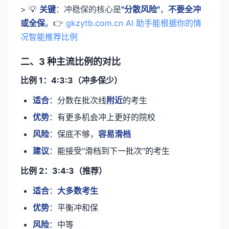
> 💡
关键
：冲稳保的核心是
"分散风险"
，
不要全冲
或全保
。👉
gkzytb.com.cn AI 助手能根据你的情
况智能推荐比例
二、3 种主流比例的对比
比例 1：4:3:3（冲多保少）
适合
：分数在批次线
附近
的考生
优势
：有更多机会冲上更好的院校
风险
：保底不够，
容易滑档
建议
：能接受"滑档到下一批次"的考生
比例 2：3:4:3（推荐）
适合
：
大多数考生
优势
：平衡冲和保
风险
：中等