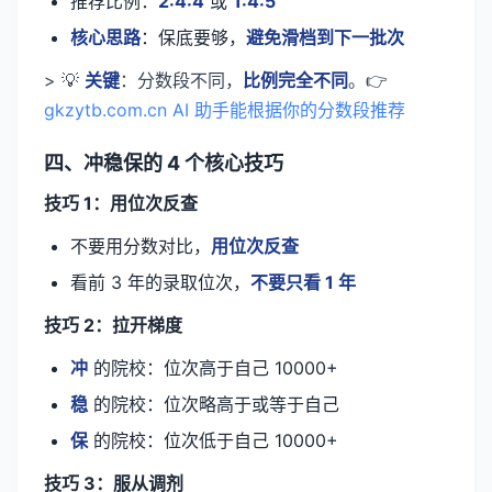
推荐比例：
2:4:4
或
1:4:5
核心思路
：保底要够，
避免滑档到下一批次
> 💡
关键
：分数段不同，
比例完全不同
。👉
gkzytb.com.cn AI 助手能根据你的分数段推荐
四、冲稳保的 4 个核心技巧
技巧 1：用位次反查
不要用分数对比，
用位次反查
看前 3 年的录取位次，
不要只看 1 年
技巧 2：拉开梯度
冲
的院校：位次高于自己 10000+
稳
的院校：位次略高于或等于自己
保
的院校：位次低于自己 10000+
技巧 3：服从调剂