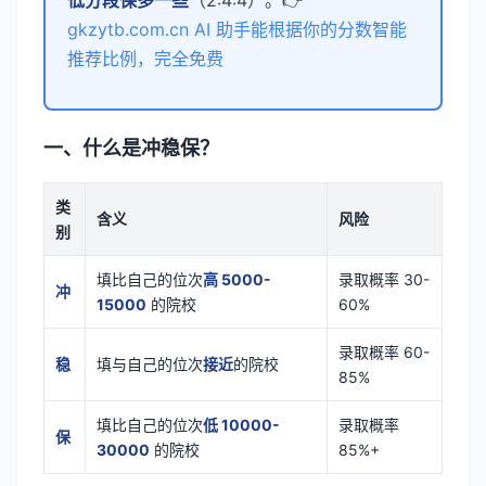
低分段保多一些
（2:4:4）。👉
gkzytb.com.cn AI 助手能根据你的分数智能
推荐比例，完全免费
一、什么是冲稳保？
类
含义
风险
别
填比自己的位次
高 5000-
录取概率 30-
冲
15000
的院校
60%
录取概率 60-
稳
填与自己的位次
接近
的院校
85%
填比自己的位次
低 10000-
录取概率
保
30000
的院校
85%+