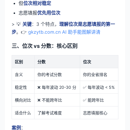
但
位次相对稳定
志愿填报
优先用位次
> 💡
关键
：3 个特点，
理解位次是志愿填报的第一
步
。👉
gkzytb.com.cn AI 助手能图解讲清
三、位次 vs 分数：核心区别
区别
分数
位次
含义
你的考试分数
你的全省排名
稳定性
❌ 每年波动 20-30 分
✅ 每年波动 < 5%
横向对比
❌ 不能跨年比
✅ 能跨年比
适合什么
了解考试难度
志愿填报核心
案例
：