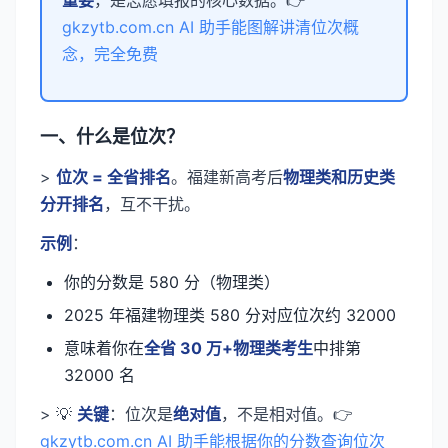
重要
，是志愿填报的核心数据。👉
gkzytb.com.cn AI 助手能图解讲清位次概
念，完全免费
一、什么是位次？
>
位次 = 全省排名
。福建新高考后
物理类和历史类
分开排名
，互不干扰。
示例
：
你的分数是 580 分（物理类）
2025 年福建物理类 580 分对应位次约 32000
意味着你在
全省 30 万+物理类考生
中排第
32000 名
> 💡
关键
：位次是
绝对值
，不是相对值。👉
gkzytb.com.cn AI 助手能根据你的分数查询位次