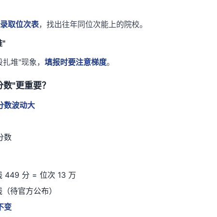
录取位次表
，找出往年同位次能上的院校。
"
段扎堆"现象，
填报时要注意梯度
。
分数"更重要？
分数波动大
分数
449 分 = 位次 13 万
科线（待官方公布）
不变