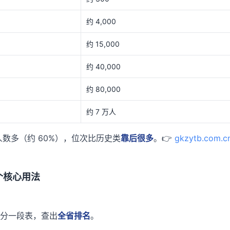
约 4,000
约 15,000
约 40,000
约 80,000
约 7 万人
数多（约 60%），位次比历史类
靠后很多
。👉
gkzytb.co
个核心用法
分一段表，查出
全省排名
。