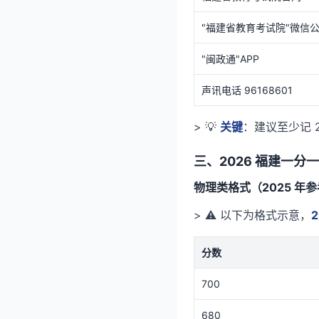
"福建省教育考试院"微信
"闽政通"APP
声讯电话 96168601
> 💡
关键
：建议至少记 
三、2026 福建一分
物理类格式（2025 年
> ⚠️ 以下为格式示意，
分数
700
680