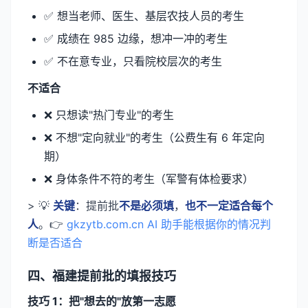
✅ 想当老师、医生、基层农技人员的考生
✅ 成绩在 985 边缘，想冲一冲的考生
✅ 不在意专业，只看院校层次的考生
不适合
❌ 只想读"热门专业"的考生
❌ 不想"定向就业"的考生（公费生有 6 年定向
期）
❌ 身体条件不符的考生（军警有体检要求）
> 💡
关键
：提前批
不是必须填
，
也不一定适合每个
人
。👉
gkzytb.com.cn AI 助手能根据你的情况判
断是否适合
四、福建提前批的填报技巧
技巧 1：把"想去的"放第一志愿