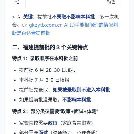
他
特色
> 💡
关键
：提前批
不录取不影响本科批
，多一次机
会。👉
gkzytb.com.cn AI 助手能根据你的情况判
断是否适合提前批
二、福建提前批的 3 个关键特点
特点 1：录取顺序在本科批之前
提前批 6 月 28-30 日填报
本科批 7 月 3-9 日填报
提前批先录取，
如果被录取则不进入本科批
如果提前批没录取，
不影响本科批
特点 2：部分类型需要"政审+面试+体测"
军警院校需要
政审
（家庭背景审查）
部分需要
面试
（沟通能力、心理素质）