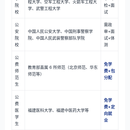
程大学、空军工程大学、火箭军工程大
院
检+面
学、武警工程大学
校
试
公
需政
安
中国人民公安大学、中国刑事警察学
审+面
院
院、中国人民武装警察部队学院
试+体
校
测
公
费
免学
教育部直属 6 所师范（北京师范、华东
师
费+包
师范等）
范
分配
生
公
免学
费
费+定
医
福建医科大学、福建中医药大学等
向就
学
业
生