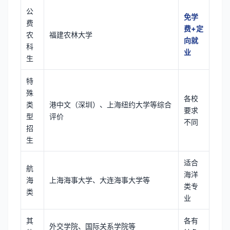
公
免学
费
费+定
农
福建农林大学
向就
科
业
生
特
殊
各校
类
港中文（深圳）、上海纽约大学等综合
要求
型
评价
不同
招
生
适合
航
海洋
海
上海海事大学、大连海事大学等
类专
类
业
其
各有
外交学院、国际关系学院等