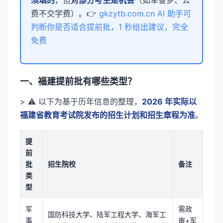
须填的
，但
对部分考生是机会
（如军警梦、公
费不交学费）。👉
gkzytb.com.cn AI 助手可
判断你是否适合提前批，1 秒给出建议，完全
免费
一、福建提前批有哪些类型？
> ⚠️ 以下为基于历年信息的整理，
2026 年实际以
福建省教育考试院发布的招生计划和招生章程为准
。
提
前
批
招生院校
备注
类
型
军
需政
国防科技大学、陆军工程大学、海军工
事
审+军