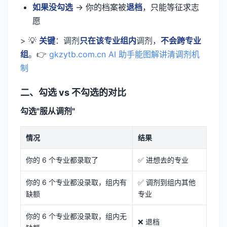
如果没勾选
→ 你的档案被
退档
，只能等征求志
愿
> 💡
关键
：调剂
只在该专业组内
调剂，
不会跨专业
组
。👉
gkzytb.com.cn AI 助手能图解讲清调剂机
制
二、勾选 vs 不勾选的对比
勾选"服从调剂"
情况
结果
你的 6 个专业都录取了
✅ 进想去的专业
你的 6 个专业都没录取，组内有
✅ 调剂到组内其他
缺额
专业
你的 6 个专业都没录取，组内无
❌ 退档