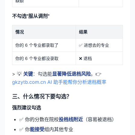
缺额
不勾选"服从调剂"
情况
结果
你的 6 个专业都录取了
✅ 进想去的专业
你的 6 个专业都没录取
❌ 退档
> 💡
关键
：勾选能
显著降低退档风险
。👉
gkzytb.com.cn AI 助手能帮你分析退档概率
三、什么情况下要勾选？
强烈建议勾选
✅ 你的分数在院校
投档线附近
（容易被退档）
✅ 你
能接受
组内其他专业