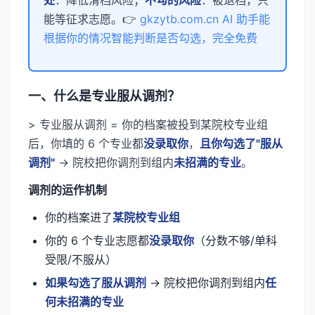
处
：降低滑档风险；
不勾的风险
：被退档，只
能等征求志愿。👉
gkzytb.com.cn AI 助手能
根据你的情况智能判断是否勾选，完全免费
一、什么是专业服从调剂？
> 专业服从调剂 = 你的档案被投到某院校专业组
后，你填的 6 个专业都
没录取你
，
且你勾选了"服从
调剂"
→ 院校把你调剂到组内
未招满的专业
。
调剂的运作机制
你的档案进了
某院校专业组
你的 6 个专业志愿都
没录取你
（分数不够/单科
受限/不服从）
如果勾选了服从调剂
→ 院校把你调剂到组内
任
何未招满的专业