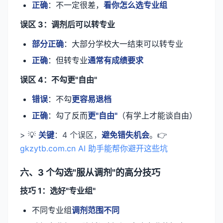
正确
：不一定很差，
看你怎么选专业组
误区 3：调剂后可以转专业
部分正确
：大部分学校大一结束可以转专业
正确
：但转专业
通常有成绩要求
误区 4：不勾更"自由"
错误
：不勾
更容易退档
正确
：勾了反而
更"自由"
（有学上才能谈自由）
> 💡
关键
：4 个误区，
避免错失机会
。👉
gkzytb.com.cn AI 助手能帮你避开这些坑
六、3 个勾选"服从调剂"的高分技巧
技巧 1：选好"专业组"
不同专业组
调剂范围不同