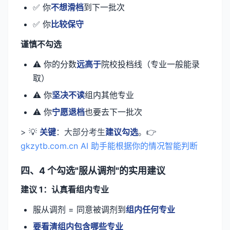
✅ 你
不想滑档
到下一批次
✅ 你
比较保守
谨慎不勾选
⚠️ 你的分数
远高于
院校投档线（专业一般能录
取）
⚠️ 你
坚决不读
组内其他专业
⚠️ 你
宁愿退档
也要去下一批次
> 💡
关键
：大部分考生
建议勾选
。👉
gkzytb.com.cn AI 助手能根据你的情况智能判断
四、4 个勾选"服从调剂"的实用建议
建议 1：认真看组内专业
服从调剂 = 同意被调剂到
组内任何专业
要看清组内包含哪些专业