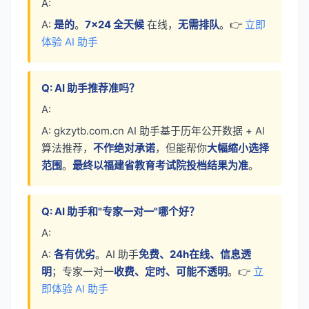
A:
A:
是的
。
7×24 全天候
在线，
无需排队
。👉
立即
体验 AI 助手
Q: AI 助手推荐准吗？
A:
A: gkzytb.com.cn AI 助手基于历年公开数据 + AI
算法推荐，
不作绝对承诺
，但能帮你
大幅缩小选择
范围
。
最终以福建省教育考试院投档结果为准
。
Q: AI 助手和"专家一对一"哪个好？
A:
A:
各有优劣
。AI 助手
免费、24h在线、信息透
明
；专家一对一
收费、定时、可能不透明
。👉
立
即体验 AI 助手