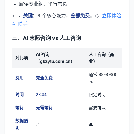
解读专业组、平行志愿
> 💡
关键
：6 个核心能力，
全部免费
。👉
立即体验
AI 助手
三、AI 志愿咨询 vs 人工咨询
AI 咨询
人工咨询（商
对比项
（gkzytb.com.cn）
业）
通常 99-9999
费用
完全免费
元
时间
7×24
限定时间
等待
无需等待
需要排队
数据透
✅
⚠️
明