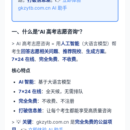
题，
打破信息差
。👉
立即体验
gkzytb.com.cn AI 助手
一、什么是"AI 高考志愿咨询"？
> AI 高考志愿咨询 = 用
人工智能
（大语言模型）帮
考生
回答志愿相关问题
、
推荐院校
、
生成方案
。
7×24 在线
、
完全免费
、
不收费
。
核心特点
AI 智能
：基于大语言模型
7×24 在线
：全天候，无需排队
完全免费
：不收费、不注册
打破信息差
：让每个考生都能享受高质量咨询
> 💡
关键
：gkzytb.com.cn 是
完全免费的公益项
目
。👉
立即体验 AI 助手