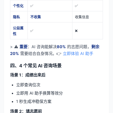
个性化
✅
✅
隐私
不收集
收集信息
公益属
✅
❌
性
> ⚠️
重要
：AI 咨询能解决
80%
的志愿问题，
剩余
20%
需要结合自身情况。👉
立即体验 AI 助手
四、4 个常见 AI 咨询场景
场景 1：成绩出来后
立即查询位次
立即用 AI 助手换算等效分
1 秒生成冲稳保方案
场景 2：填志愿前